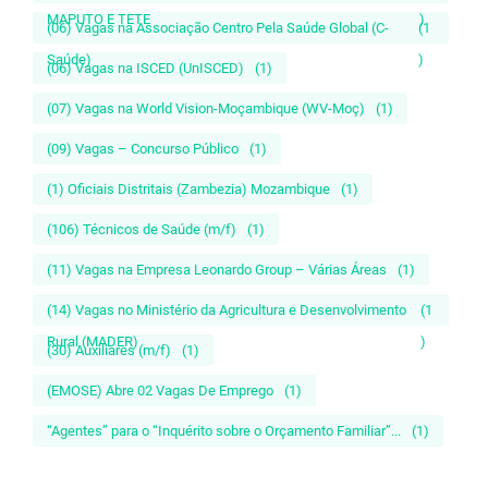
MAPUTO E TETE
)
(06) Vagas na Associação Centro Pela Saúde Global (C-
(1
Saúde)
)
(06) Vagas na ISCED (UnISCED)
(1)
(07) Vagas na World Vision-Moçambique (WV-Moç)
(1)
(09) Vagas – Concurso Público
(1)
(1) Oficiais Distritais (Zambezia) Mozambique
(1)
(106) Técnicos de Saúde (m/f)
(1)
(11) Vagas na Empresa Leonardo Group – Várias Áreas
(1)
(14) Vagas no Ministério da Agricultura e Desenvolvimento
(1
Rural (MADER)
)
(30) Auxiliares (m/f)
(1)
(EMOSE) Abre 02 Vagas De Emprego
(1)
“Agentes” para o “Inquérito sobre o Orçamento Familiar”...
(1)