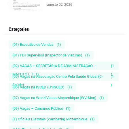
agosto 02, 2026
Categories
(01) Executivo de Vendas
(1)
(01) PDI Supervisor (Inspector de Viaturas)
(1)
(02) VAGAS – SECRETÁRIA DE ADMINISTRAÇÃO –
(1
MAPUTO E TETE
)
(06) Vagas na Associação Centro Pela Saúde Global (C-
(1
Saúde)
)
(06) Vagas na ISCED (UnISCED)
(1)
(07) Vagas na World Vision-Moçambique (WV-Moç)
(1)
(09) Vagas – Concurso Público
(1)
(1) Oficiais Distritais (Zambezia) Mozambique
(1)