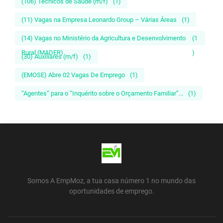
(106) Técnicos de Saúde (m/f)
(1)
(11) Vagas na Empresa Leonardo Group – Várias Áreas
(1)
(14) Vagas no Ministério da Agricultura e Desenvolvimento
(1
Rural (MADER)
)
(30) Auxiliares (m/f)
(1)
(EMOSE) Abre 02 Vagas De Emprego
(1)
“Agentes” para o “Inquérito sobre o Orçamento Familiar”...
(1)
Somos A EmpMoz, a tua casa número 1 no mundo das
oportunidades de emprego.