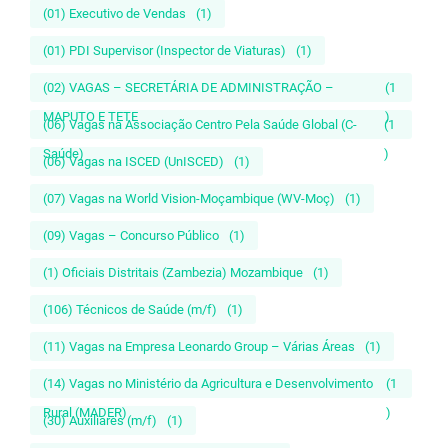
(01) Executivo de Vendas
(1)
(01) PDI Supervisor (Inspector de Viaturas)
(1)
(02) VAGAS – SECRETÁRIA DE ADMINISTRAÇÃO –
(1
MAPUTO E TETE
)
(06) Vagas na Associação Centro Pela Saúde Global (C-
(1
Saúde)
)
(06) Vagas na ISCED (UnISCED)
(1)
(07) Vagas na World Vision-Moçambique (WV-Moç)
(1)
(09) Vagas – Concurso Público
(1)
(1) Oficiais Distritais (Zambezia) Mozambique
(1)
(106) Técnicos de Saúde (m/f)
(1)
(11) Vagas na Empresa Leonardo Group – Várias Áreas
(1)
(14) Vagas no Ministério da Agricultura e Desenvolvimento
(1
Rural (MADER)
)
(30) Auxiliares (m/f)
(1)