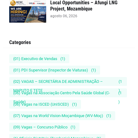
Local Opportunities – Afungi LNG
Project, Mozambique
agosto 06, 2026
Categories
(01) Executivo de Vendas
(1)
(01) PDI Supervisor (Inspector de Viaturas)
(1)
(02) VAGAS – SECRETÁRIA DE ADMINISTRAÇÃO –
(1
MAPUTO E TETE
)
(06) Vagas na Associação Centro Pela Saúde Global (C-
(1
Saúde)
)
(06) Vagas na ISCED (UnISCED)
(1)
(07) Vagas na World Vision-Moçambique (WV-Moç)
(1)
(09) Vagas – Concurso Público
(1)