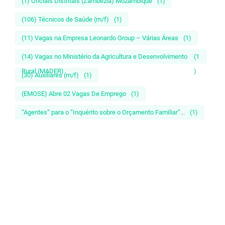
(1) Oficiais Distritais (Zambezia) Mozambique
(1)
(106) Técnicos de Saúde (m/f)
(1)
(11) Vagas na Empresa Leonardo Group – Várias Áreas
(1)
(14) Vagas no Ministério da Agricultura e Desenvolvimento
(1
Rural (MADER)
)
(30) Auxiliares (m/f)
(1)
(EMOSE) Abre 02 Vagas De Emprego
(1)
“Agentes” para o “Inquérito sobre o Orçamento Familiar”...
(1)