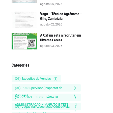
agosto 05, 2026
Vaga – Técnico Agrônomo –
Gile, Zambézia
agosto 02, 2026
A Oxfam está a recrutar em
Diversas areas
agosto 03, 2026
Categories
(01) Executivo de Vendas
(1)
(01) PDI Supervisor (Inspector de
(1
Viaturas)
)
(02) VAGAS – SECRETÁRIA DE
(
ADMINISTRAÇÃO – MAPUTO E TETE
1
(06) Vagas na Associação Centro Pela
(
)