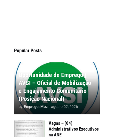
Popular Posts
Oportunidade de Emprego |
AVSI – Oficial de Mobilização
e Engajamento Comunitário
(Posição Nacional)
by
EmpregosMoz
-
agosto 02, 2026
Vagas – (04)
Administrativos Executivos
na ANE