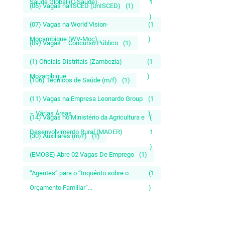
Saúde Global (C-Saúde)
1
(06) Vagas na ISCED (UnISCED)
(1)
)
(07) Vagas na World Vision-
(1
Moçambique (WV-Moç)
)
(09) Vagas – Concurso Público
(1)
(1) Oficiais Distritais (Zambezia)
(1
Mozambique
)
(106) Técnicos de Saúde (m/f)
(1)
(11) Vagas na Empresa Leonardo Group
(1
– Várias Áreas
)
(14) Vagas no Ministério da Agricultura e
(
Desenvolvimento Rural (MADER)
1
(30) Auxiliares (m/f)
(1)
)
(EMOSE) Abre 02 Vagas De Emprego
(1)
“Agentes” para o “Inquérito sobre o
(1
Orçamento Familiar”...
)