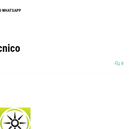
O WHATSAPP
cnico
0