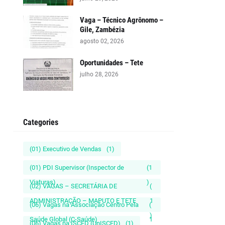
Vaga – Técnico Agrônomo –
Gile, Zambézia
agosto 02, 2026
Oportunidades – Tete
julho 28, 2026
Categories
(01) Executivo de Vendas
(1)
(01) PDI Supervisor (Inspector de
(1
Viaturas)
)
(02) VAGAS – SECRETÁRIA DE
(
ADMINISTRAÇÃO – MAPUTO E TETE
1
(06) Vagas na Associação Centro Pela
(
)
Saúde Global (C-Saúde)
1
(06) Vagas na ISCED (UnISCED)
(1)