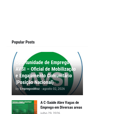
Popular Posts
Oportunidade de Emprego |
AVSI – Oficial de Mobilização
e Engajamento Comunitário
(Posição Nacional)
by
EmpregosMoz
-
agosto 02, 2026
A C-Saúde Abre Vagas de
Emprego em Diversas areas
julho 29, 2026