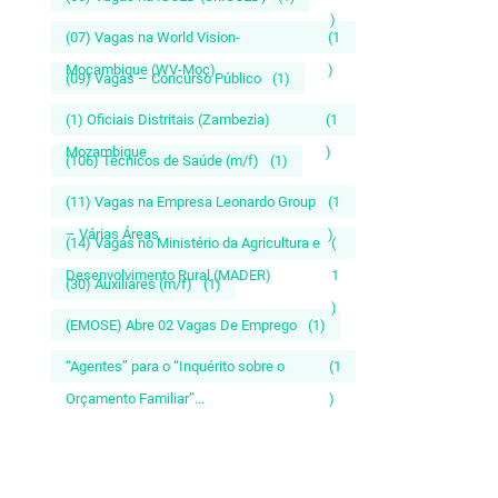
)
(07) Vagas na World Vision-
(1
Moçambique (WV-Moç)
)
(09) Vagas – Concurso Público
(1)
(1) Oficiais Distritais (Zambezia)
(1
Mozambique
)
(106) Técnicos de Saúde (m/f)
(1)
(11) Vagas na Empresa Leonardo Group
(1
– Várias Áreas
)
(14) Vagas no Ministério da Agricultura e
(
Desenvolvimento Rural (MADER)
1
(30) Auxiliares (m/f)
(1)
)
(EMOSE) Abre 02 Vagas De Emprego
(1)
“Agentes” para o “Inquérito sobre o
(1
Orçamento Familiar”...
)