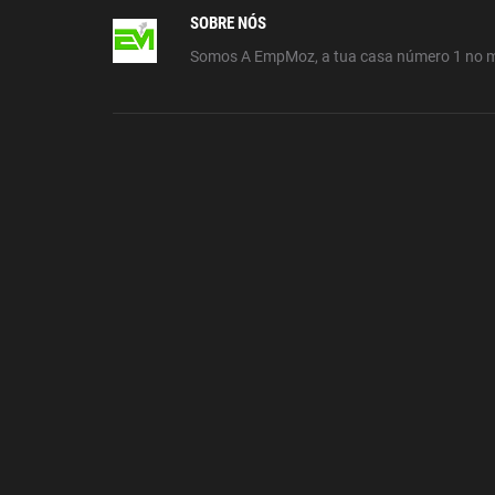
SOBRE NÓS
Somos A EmpMoz, a tua casa número 1 no 