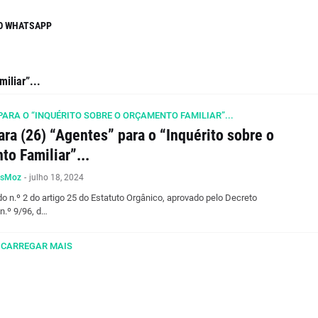
O WHATSAPP
iliar”...
PARA O “INQUÉRITO SOBRE O ORÇAMENTO FAMILIAR”...
ra (26) “Agentes” para o “Inquérito sobre o
o Familiar”...
osMoz
-
julho 18, 2024
o n.º 2 do artigo 25 do Estatuto Orgânico, aprovado pelo Decreto
n.º 9/96, d…
CARREGAR MAIS