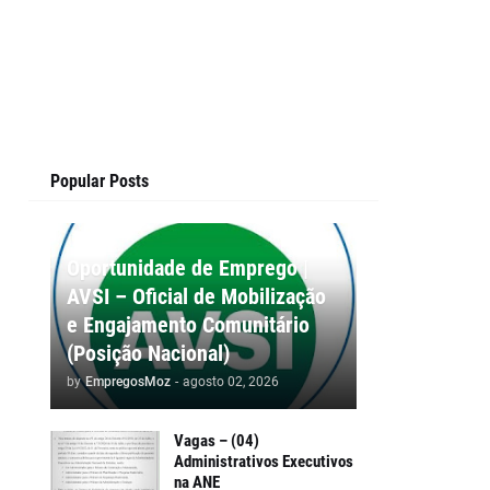
Popular Posts
Oportunidade de Emprego |
AVSI – Oficial de Mobilização
e Engajamento Comunitário
(Posição Nacional)
by
EmpregosMoz
-
agosto 02, 2026
Vagas – (04)
Administrativos Executivos
na ANE