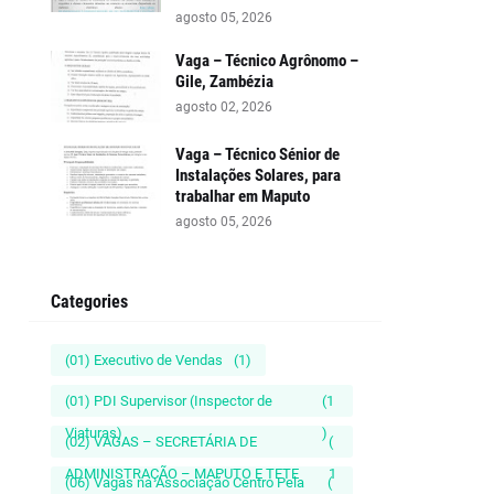
agosto 05, 2026
Vaga – Técnico Agrônomo –
Gile, Zambézia
agosto 02, 2026
Vaga – Técnico Sénior de
Instalações Solares, para
trabalhar em Maputo
agosto 05, 2026
Categories
(01) Executivo de Vendas
(1)
(01) PDI Supervisor (Inspector de
(1
Viaturas)
)
(02) VAGAS – SECRETÁRIA DE
(
ADMINISTRAÇÃO – MAPUTO E TETE
1
(06) Vagas na Associação Centro Pela
(