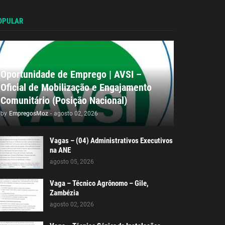
OPULAR
Oportunidade de Emprego | AVSI –
Oficial de Mobilização e Engajamento
Comunitário (Posição Nacional)
by
EmpregosMoz
-
agosto 02, 2026
Vagas – (04) Administrativos Executivos
na ANE
agosto 05, 2026
Vaga – Técnico Agrônomo – Gile,
Zambézia
agosto 02, 2026