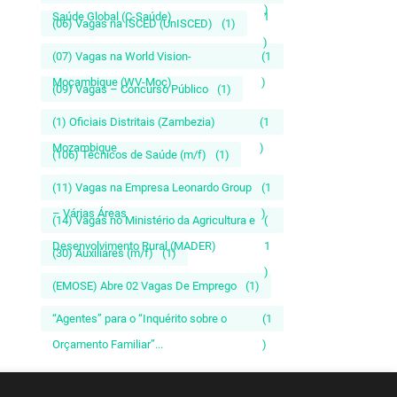
)
Saúde Global (C-Saúde)
1
(06) Vagas na ISCED (UnISCED)
(1)
)
(07) Vagas na World Vision-
(1
Moçambique (WV-Moç)
)
(09) Vagas – Concurso Público
(1)
(1) Oficiais Distritais (Zambezia)
(1
Mozambique
)
(106) Técnicos de Saúde (m/f)
(1)
(11) Vagas na Empresa Leonardo Group
(1
– Várias Áreas
)
(14) Vagas no Ministério da Agricultura e
(
Desenvolvimento Rural (MADER)
1
(30) Auxiliares (m/f)
(1)
)
(EMOSE) Abre 02 Vagas De Emprego
(1)
“Agentes” para o “Inquérito sobre o
(1
Orçamento Familiar”...
)