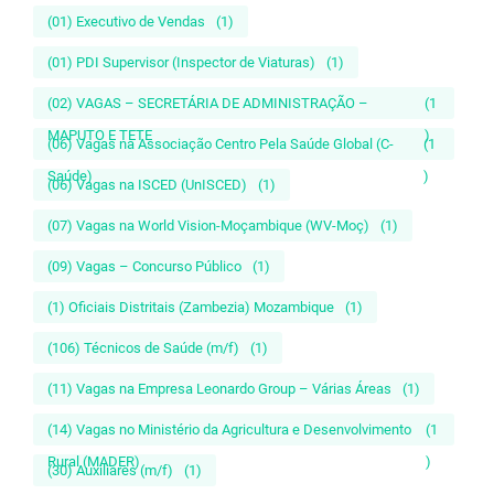
(01) Executivo de Vendas
(1)
(01) PDI Supervisor (Inspector de Viaturas)
(1)
(02) VAGAS – SECRETÁRIA DE ADMINISTRAÇÃO –
(1
MAPUTO E TETE
)
(06) Vagas na Associação Centro Pela Saúde Global (C-
(1
Saúde)
)
(06) Vagas na ISCED (UnISCED)
(1)
(07) Vagas na World Vision-Moçambique (WV-Moç)
(1)
(09) Vagas – Concurso Público
(1)
(1) Oficiais Distritais (Zambezia) Mozambique
(1)
(106) Técnicos de Saúde (m/f)
(1)
(11) Vagas na Empresa Leonardo Group – Várias Áreas
(1)
(14) Vagas no Ministério da Agricultura e Desenvolvimento
(1
Rural (MADER)
)
(30) Auxiliares (m/f)
(1)