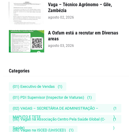
Vaga – Técnico Agrônomo – Gile,
Zambézia
agosto 02, 2026
A Oxfam está a recrutar em Diversas
areas
agosto 03, 2026
Categories
(01) Executivo de Vendas
(1)
(01) PDI Supervisor (Inspector de Viaturas)
(1)
(02) VAGAS – SECRETÁRIA DE ADMINISTRAÇÃO –
(1
MAPUTO E TETE
)
(06) Vagas na Associação Centro Pela Saúde Global (C-
(1
Saúde)
)
(06) Vagas na ISCED (UnISCED)
(1)