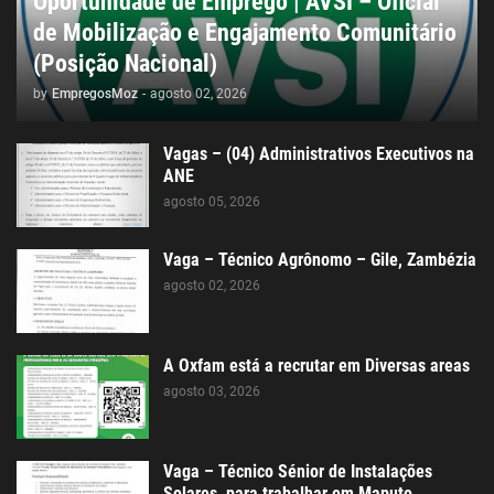
Oportunidade de Emprego | AVSI – Oficial
de Mobilização e Engajamento Comunitário
(Posição Nacional)
by
EmpregosMoz
-
agosto 02, 2026
Vagas – (04) Administrativos Executivos na
ANE
agosto 05, 2026
Vaga – Técnico Agrônomo – Gile, Zambézia
agosto 02, 2026
A Oxfam está a recrutar em Diversas areas
agosto 03, 2026
Vaga – Técnico Sénior de Instalações
Solares, para trabalhar em Maputo