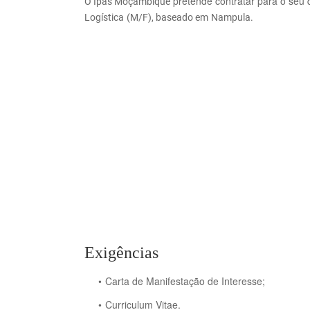
pretende contratar para o seu
O Ipas Moçambique
Log
ística
(M/F), baseado em
Nampula.
Exigências
Carta de Manifestação de Interesse;
Curriculum Vitae.