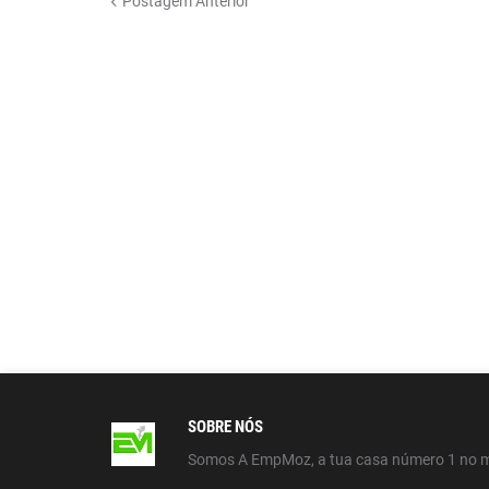
Postagem Anterior
SOBRE NÓS
Somos A EmpMoz, a tua casa número 1 no 