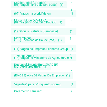
)
Saúde Global (C-Saúde)
1
(06) Vagas na ISCED (UnISCED)
(1)
)
(07) Vagas na World Vision-
(1
Moçambique (WV-Moç)
)
(09) Vagas – Concurso Público
(1)
(1) Oficiais Distritais (Zambezia)
(1
Mozambique
)
(106) Técnicos de Saúde (m/f)
(1)
(11) Vagas na Empresa Leonardo Group
(1
– Várias Áreas
)
(14) Vagas no Ministério da Agricultura e
(
Desenvolvimento Rural (MADER)
1
(30) Auxiliares (m/f)
(1)
)
(EMOSE) Abre 02 Vagas De Emprego
(1)
“Agentes” para o “Inquérito sobre o
(1
Orçamento Familiar”...
)