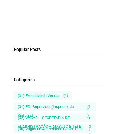
Popular Posts
Categories
(01) Executivo de Vendas
(1)
(01) PDI Supervisor (Inspector de
(1
Viaturas)
)
(02) VAGAS – SECRETÁRIA DE
(
ADMINISTRAÇÃO – MAPUTO E TETE
1
(06) Vagas na Associação Centro Pela
(