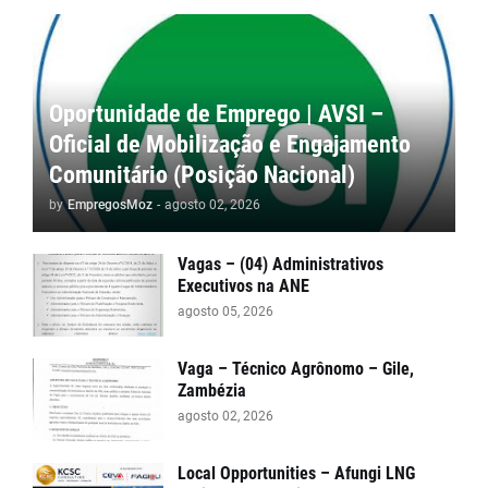
Oportunidade de Emprego | AVSI –
Oficial de Mobilização e Engajamento
Comunitário (Posição Nacional)
by
EmpregosMoz
-
agosto 02, 2026
Vagas – (04) Administrativos
Executivos na ANE
agosto 05, 2026
Vaga – Técnico Agrônomo – Gile,
Zambézia
agosto 02, 2026
Local Opportunities – Afungi LNG