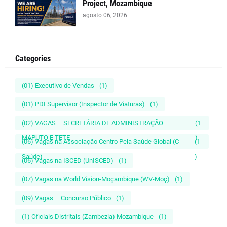
Project, Mozambique
agosto 06, 2026
Categories
(01) Executivo de Vendas
(1)
(01) PDI Supervisor (Inspector de Viaturas)
(1)
(02) VAGAS – SECRETÁRIA DE ADMINISTRAÇÃO –
(1
MAPUTO E TETE
)
(06) Vagas na Associação Centro Pela Saúde Global (C-
(1
Saúde)
)
(06) Vagas na ISCED (UnISCED)
(1)
(07) Vagas na World Vision-Moçambique (WV-Moç)
(1)
(09) Vagas – Concurso Público
(1)
(1) Oficiais Distritais (Zambezia) Mozambique
(1)