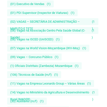
(01) Executivo de Vendas
(1)
(01) PDI Supervisor (Inspector de Viaturas)
(1)
(02) VAGAS – SECRETÁRIA DE ADMINISTRAÇÃO –
(1
MAPUTO E TETE
)
(06) Vagas na Associação Centro Pela Saúde Global (C-
(1
Saúde)
)
(06) Vagas na ISCED (UnISCED)
(1)
(07) Vagas na World Vision-Moçambique (WV-Moç)
(1)
(09) Vagas – Concurso Público
(1)
(1) Oficiais Distritais (Zambezia) Mozambique
(1)
(106) Técnicos de Saúde (m/f)
(1)
(11) Vagas na Empresa Leonardo Group – Várias Áreas
(1)
(14) Vagas no Ministério da Agricultura e Desenvolvimento
(1
Rural (MADER)
)
(30) Auxiliares (m/f)
(1)