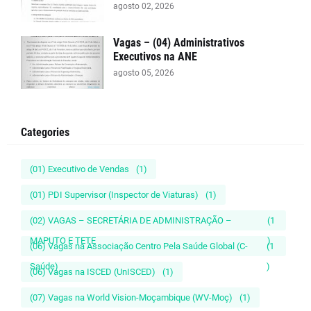
agosto 02, 2026
Vagas – (04) Administrativos
Executivos na ANE
agosto 05, 2026
Categories
(01) Executivo de Vendas
(1)
(01) PDI Supervisor (Inspector de Viaturas)
(1)
(02) VAGAS – SECRETÁRIA DE ADMINISTRAÇÃO –
(1
MAPUTO E TETE
)
(06) Vagas na Associação Centro Pela Saúde Global (C-
(1
Saúde)
)
(06) Vagas na ISCED (UnISCED)
(1)
(07) Vagas na World Vision-Moçambique (WV-Moç)
(1)