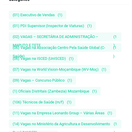
(01) Executivo de Vendas
(1)
(01) PDI Supervisor (Inspector de Viaturas)
(1)
(02) VAGAS – SECRETÁRIA DE ADMINISTRAÇÃO –
(1
MAPUTO E TETE
)
(06) Vagas na Associação Centro Pela Saúde Global (C-
(1
Saúde)
)
(06) Vagas na ISCED (UnISCED)
(1)
(07) Vagas na World Vision-Moçambique (WV-Moç)
(1)
(09) Vagas – Concurso Público
(1)
(1) Oficiais Distritais (Zambezia) Mozambique
(1)
(106) Técnicos de Saúde (m/f)
(1)
(11) Vagas na Empresa Leonardo Group – Várias Áreas
(1)
(14) Vagas no Ministério da Agricultura e Desenvolvimento
(1