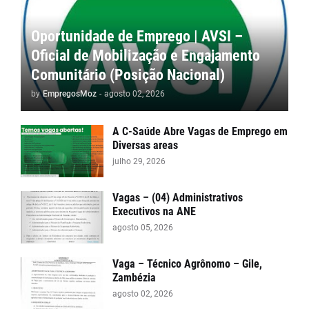
Oportunidade de Emprego | AVSI –
Oficial de Mobilização e Engajamento
Comunitário (Posição Nacional)
by
EmpregosMoz
-
agosto 02, 2026
A C-Saúde Abre Vagas de Emprego em
Diversas areas
julho 29, 2026
Vagas – (04) Administrativos
Executivos na ANE
agosto 05, 2026
Vaga – Técnico Agrônomo – Gile,
Zambézia
agosto 02, 2026