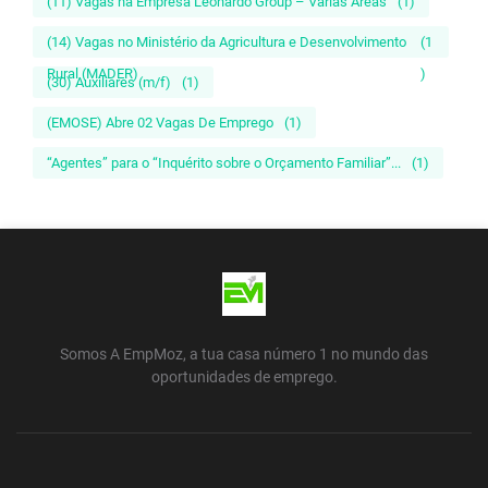
(11) Vagas na Empresa Leonardo Group – Várias Áreas
(1)
(14) Vagas no Ministério da Agricultura e Desenvolvimento
(1
Rural (MADER)
)
(30) Auxiliares (m/f)
(1)
(EMOSE) Abre 02 Vagas De Emprego
(1)
“Agentes” para o “Inquérito sobre o Orçamento Familiar”...
(1)
Somos A EmpMoz, a tua casa número 1 no mundo das
oportunidades de emprego.