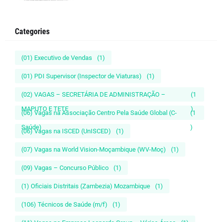
Categories
(01) Executivo de Vendas
(1)
(01) PDI Supervisor (Inspector de Viaturas)
(1)
(02) VAGAS – SECRETÁRIA DE ADMINISTRAÇÃO –
(1
MAPUTO E TETE
)
(06) Vagas na Associação Centro Pela Saúde Global (C-
(1
Saúde)
)
(06) Vagas na ISCED (UnISCED)
(1)
(07) Vagas na World Vision-Moçambique (WV-Moç)
(1)
(09) Vagas – Concurso Público
(1)
(1) Oficiais Distritais (Zambezia) Mozambique
(1)
(106) Técnicos de Saúde (m/f)
(1)