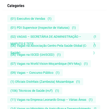
Categories
(01) Executivo de Vendas
(1)
(01) PDI Supervisor (Inspector de Viaturas)
(1)
(02) VAGAS – SECRETÁRIA DE ADMINISTRAÇÃO –
(1
MAPUTO E TETE
)
(06) Vagas na Associação Centro Pela Saúde Global (C-
(1
Saúde)
)
(06) Vagas na ISCED (UnISCED)
(1)
(07) Vagas na World Vision-Moçambique (WV-Moç)
(1)
(09) Vagas – Concurso Público
(1)
(1) Oficiais Distritais (Zambezia) Mozambique
(1)
(106) Técnicos de Saúde (m/f)
(1)
(11) Vagas na Empresa Leonardo Group – Várias Áreas
(1)
(14) Vagas no Ministério da Agricultura e Desenvolvimento
(1