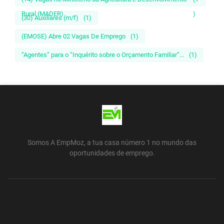
Rural (MADER)
)
(30) Auxiliares (m/f)
(1)
(EMOSE) Abre 02 Vagas De Emprego
(1)
“Agentes” para o “Inquérito sobre o Orçamento Familiar”...
(1)
Somos A EmpMoz, a tua casa número 1 no mundo das
oportunidades de emprego.