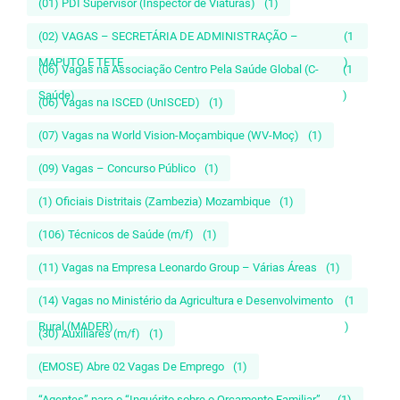
(01) PDI Supervisor (Inspector de Viaturas)
(1)
(02) VAGAS – SECRETÁRIA DE ADMINISTRAÇÃO –
(1
MAPUTO E TETE
)
(06) Vagas na Associação Centro Pela Saúde Global (C-
(1
Saúde)
)
(06) Vagas na ISCED (UnISCED)
(1)
(07) Vagas na World Vision-Moçambique (WV-Moç)
(1)
(09) Vagas – Concurso Público
(1)
(1) Oficiais Distritais (Zambezia) Mozambique
(1)
(106) Técnicos de Saúde (m/f)
(1)
(11) Vagas na Empresa Leonardo Group – Várias Áreas
(1)
(14) Vagas no Ministério da Agricultura e Desenvolvimento
(1
Rural (MADER)
)
(30) Auxiliares (m/f)
(1)
(EMOSE) Abre 02 Vagas De Emprego
(1)
“Agentes” para o “Inquérito sobre o Orçamento Familiar”...
(1)