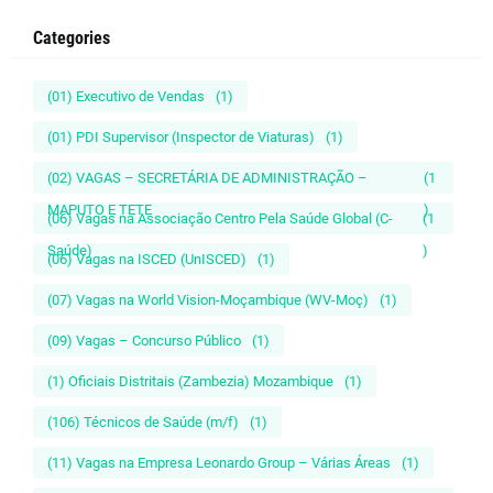
Categories
(01) Executivo de Vendas
(1)
(01) PDI Supervisor (Inspector de Viaturas)
(1)
(02) VAGAS – SECRETÁRIA DE ADMINISTRAÇÃO –
(1
MAPUTO E TETE
)
(06) Vagas na Associação Centro Pela Saúde Global (C-
(1
Saúde)
)
(06) Vagas na ISCED (UnISCED)
(1)
(07) Vagas na World Vision-Moçambique (WV-Moç)
(1)
(09) Vagas – Concurso Público
(1)
(1) Oficiais Distritais (Zambezia) Mozambique
(1)
(106) Técnicos de Saúde (m/f)
(1)
(11) Vagas na Empresa Leonardo Group – Várias Áreas
(1)