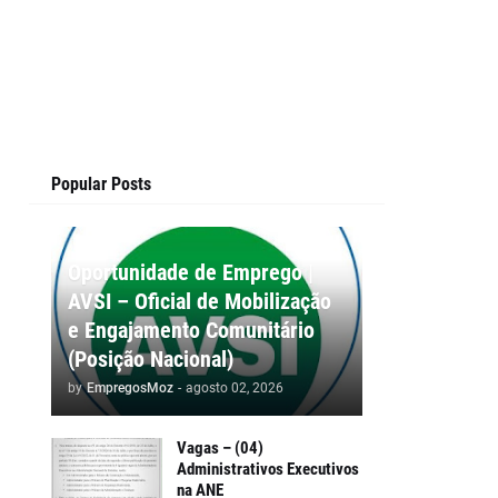
Popular Posts
Oportunidade de Emprego |
AVSI – Oficial de Mobilização
e Engajamento Comunitário
(Posição Nacional)
by
EmpregosMoz
-
agosto 02, 2026
Vagas – (04)
Administrativos Executivos
na ANE