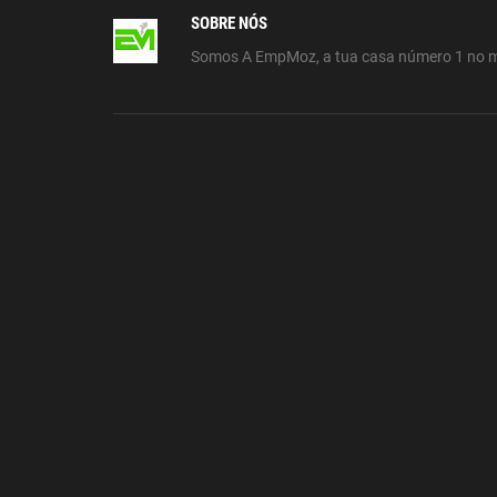
SOBRE NÓS
Somos A EmpMoz, a tua casa número 1 no 