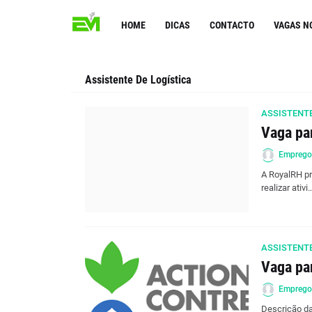
HOME
DICAS
CONTACTO
VAGAS N
Assistente De Logística
ASSISTENTE
Vaga pa
Empreg
A RoyalRH pr
realizar ativi
ASSISTENTE
Vaga pa
Empreg
Descrição da