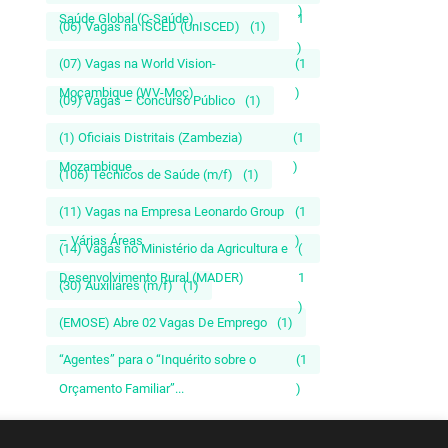
)
Saúde Global (C-Saúde)
1
(06) Vagas na ISCED (UnISCED)
(1)
)
(07) Vagas na World Vision-
(1
Moçambique (WV-Moç)
)
(09) Vagas – Concurso Público
(1)
(1) Oficiais Distritais (Zambezia)
(1
Mozambique
)
(106) Técnicos de Saúde (m/f)
(1)
(11) Vagas na Empresa Leonardo Group
(1
– Várias Áreas
)
(14) Vagas no Ministério da Agricultura e
(
Desenvolvimento Rural (MADER)
1
(30) Auxiliares (m/f)
(1)
)
(EMOSE) Abre 02 Vagas De Emprego
(1)
“Agentes” para o “Inquérito sobre o
(1
Orçamento Familiar”...
)