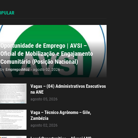
OPULAR
Oportunidade de Emprego | AVSI –
Oficial de Mobilização e Engajamento
Comunitário (Posição Nacional)
by
EmpregosMoz
-
agosto 02, 2026
Vagas – (04) Administrativos Executivos
na ANE
agosto 05, 2026
Vaga – Técnico Agrônomo – Gile,
Zambézia
agosto 02, 2026