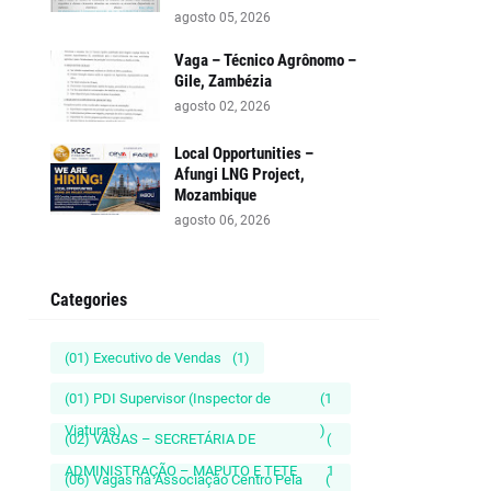
agosto 05, 2026
Vaga – Técnico Agrônomo –
Gile, Zambézia
agosto 02, 2026
Local Opportunities –
Afungi LNG Project,
Mozambique
agosto 06, 2026
Categories
(01) Executivo de Vendas
(1)
(01) PDI Supervisor (Inspector de
(1
Viaturas)
)
(02) VAGAS – SECRETÁRIA DE
(
ADMINISTRAÇÃO – MAPUTO E TETE
1
(06) Vagas na Associação Centro Pela
(