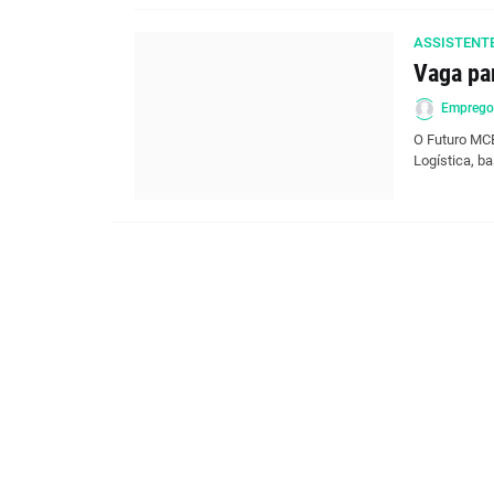
ASSISTENTE
Vaga pa
Empreg
O Futuro MCB
Logística, b