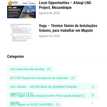
Local Opportunities – Afungi LNG
Project, Mozambique
agosto 06, 2026
Vaga – Técnico Sénior de Instalações
Solares, para trabalhar em Maputo
agosto 05, 2026
Categories
(01) Executivo de Vendas
(1)
(01) PDI Supervisor (Inspector de Viaturas)
(1)
(02) VAGAS – SECRETÁRIA DE ADMINISTRAÇÃO –
(1
MAPUTO E TETE
)
(06) Vagas na Associação Centro Pela Saúde Global (C-
(1
Saúde)
)
(06) Vagas na ISCED (UnISCED)
(1)