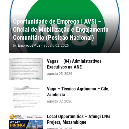
Oportunidade de Emprego | AVSI –
Oficial de Mobilização e Engajamento
Comunitário (Posição Nacional)
by
EmpregosMoz
-
agosto 02, 2026
Vagas – (04) Administrativos
Executivos na ANE
agosto 05, 2026
Vaga – Técnico Agrônomo – Gile,
Zambézia
agosto 02, 2026
Local Opportunities – Afungi LNG
Project, Mozambique