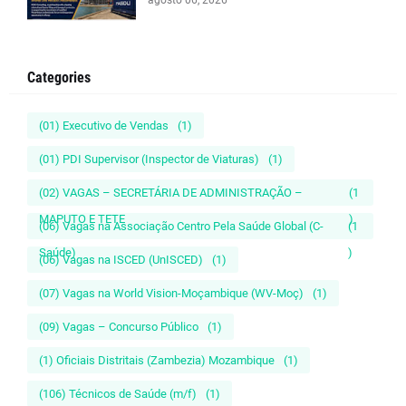
agosto 06, 2026
Categories
(01) Executivo de Vendas
(1)
(01) PDI Supervisor (Inspector de Viaturas)
(1)
(02) VAGAS – SECRETÁRIA DE ADMINISTRAÇÃO –
(1
MAPUTO E TETE
)
(06) Vagas na Associação Centro Pela Saúde Global (C-
(1
Saúde)
)
(06) Vagas na ISCED (UnISCED)
(1)
(07) Vagas na World Vision-Moçambique (WV-Moç)
(1)
(09) Vagas – Concurso Público
(1)
(1) Oficiais Distritais (Zambezia) Mozambique
(1)
(106) Técnicos de Saúde (m/f)
(1)