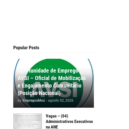
Popular Posts
Oportunidade de Emprego |
AVSI – Oficial de Mobilização
e Engajamento Comunitário
(Posição Nacional)
by
EmpregosMoz
-
agosto 02, 2026
Vagas – (04)
Administrativos Executivos
na ANE