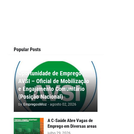
Popular Posts
Oportunidade de Emprego |
AVSI – Oficial de Mobilização
e Engajamento Comunitário
(Posição Nacional)
by
EmpregosMoz
-
agosto 02, 2026
A C-Saúde Abre Vagas de
Emprego em Diversas areas
julho 29, 2026