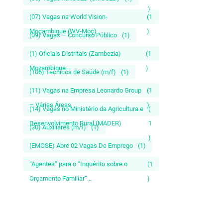
)
(07) Vagas na World Vision-
(1
Moçambique (WV-Moç)
)
(09) Vagas – Concurso Público
(1)
(1) Oficiais Distritais (Zambezia)
(1
Mozambique
)
(106) Técnicos de Saúde (m/f)
(1)
(11) Vagas na Empresa Leonardo Group
(1
– Várias Áreas
)
(14) Vagas no Ministério da Agricultura e
(
Desenvolvimento Rural (MADER)
1
(30) Auxiliares (m/f)
(1)
)
(EMOSE) Abre 02 Vagas De Emprego
(1)
“Agentes” para o “Inquérito sobre o
(1
Orçamento Familiar”...
)