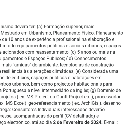
anismo deverá ter: (a) Formação superior, mais
e Mestrado em Urbanismo, Planeamento Físico, Planeamento
o de 10 anos de experiência profissional na elaboração e
obretudo equipamentos públicos e sociais urbanos, espaços
 relacionados com reassentamento; (c) 5 anos ou mais na
quipamentos e Espaços Públicos; ( d) Conhecimentos
mais "amigas" do ambiente, tecnologias de construção
 resiliência às alterações climáticas; (e) Considerada uma
os de edifícios, espaços públicos e habitações em
entros urbanos, bem como projectos habitacionais para
 Portuguesa e nível intermediário de inglês; (g) Domínio de
rojetos ( ex: MS Project ou Gantt Project etc.), processador
 ex: MS Excel), geo-referenciamento ( ex. ArchiGis ), desenho
trega: Consultores Individuais interessados deverão
resse, acompanhadas do perfil (CV detalhado) e
o electrónico, até ao dia
2 de Fevereiro de 2024:
E-mail: