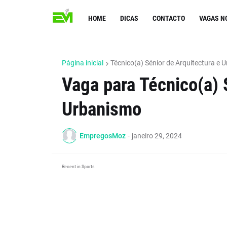
HOME
DICAS
CONTACTO
VAGAS N
Página inicial
Técnico(a) Sénior de Arquitectura e 
Vaga para Técnico(a) 
Urbanismo
EmpregosMoz
-
janeiro 29, 2024
Recent in Sports