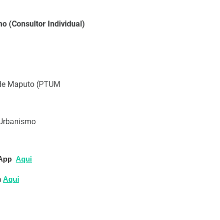
o (Consultor Individual)
 de Maputo (PTUM
e Urbanismo
sApp
Aqui
m
Aqui