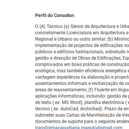
Perfil do Consultor:
O (A) Técnico (a) Sénior de Arquitectura e Urb
concretamente Licenciatura em Arquitectura 
Regional e Urbano ou outro similar; (b) Miním
implementação de projectos de edificações s
públicos e edifícios habitacionais, sobretudo
gestão e direcção de Obras de Edificações, E
comprovados em boas práticas de construção 
ecológica, mas também eficiência energética e
vantagem experiência na elaboração e project
assentamentos informais e revitalização de c
áreas de reassentamento; (f) Fluente em língua
aplicações informáticas, incluindo: gestão de p
de texto ( ex: MS Word), planilha electrónica (
técnico ( ex. AutoCad, Archichad). Prazo de en
submeter suas Cartas de Manifestação de Inte
documentos de suporte para o seguinte endereç
transformacaourbana.maputo@gmail.com