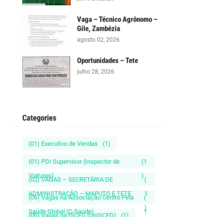
Vaga – Técnico Agrônomo –
Gile, Zambézia
agosto 02, 2026
Oportunidades – Tete
julho 28, 2026
Categories
(01) Executivo de Vendas
(1)
(01) PDI Supervisor (Inspector de
(1
Viaturas)
)
(02) VAGAS – SECRETÁRIA DE
(
ADMINISTRAÇÃO – MAPUTO E TETE
1
(06) Vagas na Associação Centro Pela
(
)
Saúde Global (C-Saúde)
1
(06) Vagas na ISCED (UnISCED)
(1)