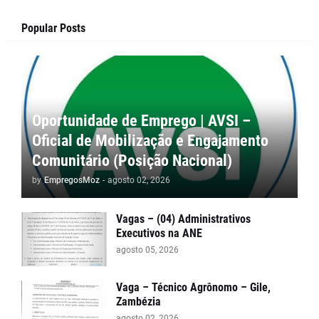
Popular Posts
Oportunidade de Emprego | AVSI –
Oficial de Mobilização e Engajamento
Comunitário (Posição Nacional)
by
EmpregosMoz
-
agosto 02, 2026
Vagas – (04) Administrativos
Executivos na ANE
agosto 05, 2026
Vaga – Técnico Agrônomo – Gile,
Zambézia
agosto 02, 2026