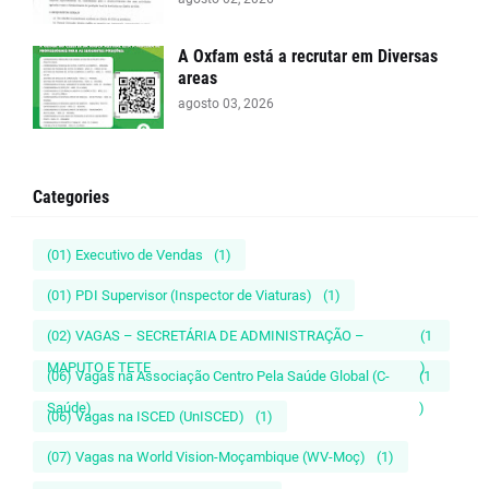
A Oxfam está a recrutar em Diversas
areas
agosto 03, 2026
Categories
(01) Executivo de Vendas
(1)
(01) PDI Supervisor (Inspector de Viaturas)
(1)
(02) VAGAS – SECRETÁRIA DE ADMINISTRAÇÃO –
(1
MAPUTO E TETE
)
(06) Vagas na Associação Centro Pela Saúde Global (C-
(1
Saúde)
)
(06) Vagas na ISCED (UnISCED)
(1)
(07) Vagas na World Vision-Moçambique (WV-Moç)
(1)