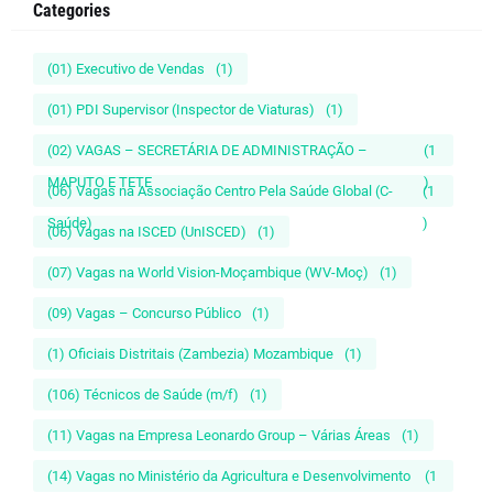
Categories
(01) Executivo de Vendas
(1)
(01) PDI Supervisor (Inspector de Viaturas)
(1)
(02) VAGAS – SECRETÁRIA DE ADMINISTRAÇÃO –
(1
MAPUTO E TETE
)
(06) Vagas na Associação Centro Pela Saúde Global (C-
(1
Saúde)
)
(06) Vagas na ISCED (UnISCED)
(1)
(07) Vagas na World Vision-Moçambique (WV-Moç)
(1)
(09) Vagas – Concurso Público
(1)
(1) Oficiais Distritais (Zambezia) Mozambique
(1)
(106) Técnicos de Saúde (m/f)
(1)
(11) Vagas na Empresa Leonardo Group – Várias Áreas
(1)
(14) Vagas no Ministério da Agricultura e Desenvolvimento
(1