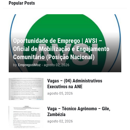
Popular Posts
Oportunidade de Emprego | AVSI –
Oficial de Mobilização e Engajamento
Comunitário (Posição Nacional)
by
EmpregosMoz
-
agosto 02, 2026
Vagas – (04) Administrativos
Executivos na ANE
agosto 05, 2026
Vaga – Técnico Agrônomo – Gile,
Zambézia
agosto 02, 2026