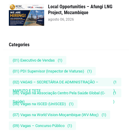
Local Opportunities – Afungi LNG
Project, Mozambique
agosto 06, 2026
Categories
(01) Executivo de Vendas
(1)
(01) PDI Supervisor (Inspector de Viaturas)
(1)
(02) VAGAS – SECRETÁRIA DE ADMINISTRAÇÃO –
(1
MAPUTO E TETE
)
(06) Vagas na Associação Centro Pela Saúde Global (C-
(1
Saúde)
)
(06) Vagas na ISCED (UnISCED)
(1)
(07) Vagas na World Vision-Moçambique (WV-Moç)
(1)
(09) Vagas – Concurso Público
(1)