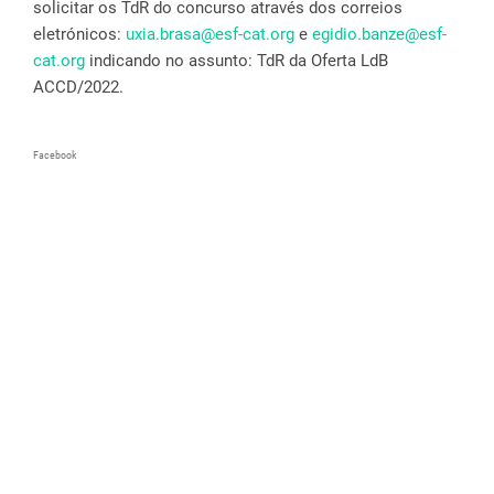
solicitar os TdR do concurso através dos correios
eletrónicos:
uxia.brasa@esf-cat.org
e
egidio.banze@esf-
cat.org
indicando no assunto: TdR da Oferta LdB
ACCD/2022.
Facebook