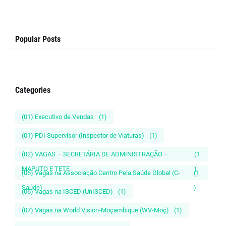
Popular Posts
Categories
(01) Executivo de Vendas
(1)
(01) PDI Supervisor (Inspector de Viaturas)
(1)
(02) VAGAS – SECRETÁRIA DE ADMINISTRAÇÃO –
(1
MAPUTO E TETE
)
(06) Vagas na Associação Centro Pela Saúde Global (C-
(1
Saúde)
)
(06) Vagas na ISCED (UnISCED)
(1)
(07) Vagas na World Vision-Moçambique (WV-Moç)
(1)