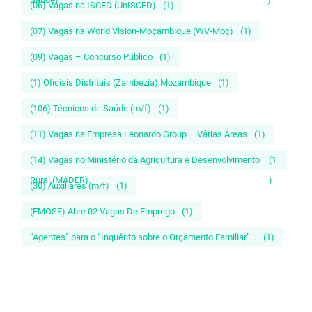
(06) Vagas na ISCED (UnISCED)
(1)
(07) Vagas na World Vision-Moçambique (WV-Moç)
(1)
(09) Vagas – Concurso Público
(1)
(1) Oficiais Distritais (Zambezia) Mozambique
(1)
(106) Técnicos de Saúde (m/f)
(1)
(11) Vagas na Empresa Leonardo Group – Várias Áreas
(1)
(14) Vagas no Ministério da Agricultura e Desenvolvimento
(1
Rural (MADER)
)
(30) Auxiliares (m/f)
(1)
(EMOSE) Abre 02 Vagas De Emprego
(1)
“Agentes” para o “Inquérito sobre o Orçamento Familiar”...
(1)