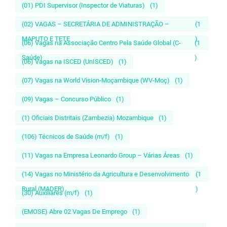
(01) PDI Supervisor (Inspector de Viaturas)
(1)
(02) VAGAS – SECRETÁRIA DE ADMINISTRAÇÃO –
(1
MAPUTO E TETE
)
(06) Vagas na Associação Centro Pela Saúde Global (C-
(1
Saúde)
)
(06) Vagas na ISCED (UnISCED)
(1)
(07) Vagas na World Vision-Moçambique (WV-Moç)
(1)
(09) Vagas – Concurso Público
(1)
(1) Oficiais Distritais (Zambezia) Mozambique
(1)
(106) Técnicos de Saúde (m/f)
(1)
(11) Vagas na Empresa Leonardo Group – Várias Áreas
(1)
(14) Vagas no Ministério da Agricultura e Desenvolvimento
(1
Rural (MADER)
)
(30) Auxiliares (m/f)
(1)
(EMOSE) Abre 02 Vagas De Emprego
(1)