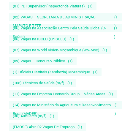
(01) PDI Supervisor (Inspector de Viaturas)
(1)
(02) VAGAS – SECRETÁRIA DE ADMINISTRAÇÃO –
(1
MAPUTO E TETE
)
(06) Vagas na Associação Centro Pela Saúde Global (C-
(1
Saúde)
)
(06) Vagas na ISCED (UnISCED)
(1)
(07) Vagas na World Vision-Moçambique (WV-Moç)
(1)
(09) Vagas – Concurso Público
(1)
(1) Oficiais Distritais (Zambezia) Mozambique
(1)
(106) Técnicos de Saúde (m/f)
(1)
(11) Vagas na Empresa Leonardo Group – Várias Áreas
(1)
(14) Vagas no Ministério da Agricultura e Desenvolvimento
(1
Rural (MADER)
)
(30) Auxiliares (m/f)
(1)
(EMOSE) Abre 02 Vagas De Emprego
(1)