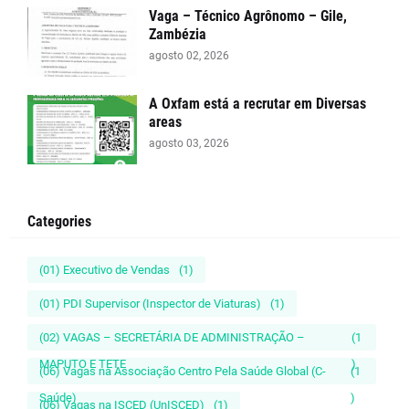
Vaga – Técnico Agrônomo – Gile,
Zambézia
agosto 02, 2026
A Oxfam está a recrutar em Diversas
areas
agosto 03, 2026
Categories
(01) Executivo de Vendas
(1)
(01) PDI Supervisor (Inspector de Viaturas)
(1)
(02) VAGAS – SECRETÁRIA DE ADMINISTRAÇÃO –
(1
MAPUTO E TETE
)
(06) Vagas na Associação Centro Pela Saúde Global (C-
(1
Saúde)
)
(06) Vagas na ISCED (UnISCED)
(1)