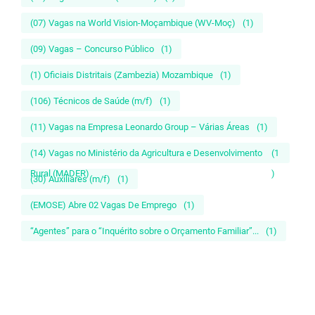
(07) Vagas na World Vision-Moçambique (WV-Moç)
(1)
(09) Vagas – Concurso Público
(1)
(1) Oficiais Distritais (Zambezia) Mozambique
(1)
(106) Técnicos de Saúde (m/f)
(1)
(11) Vagas na Empresa Leonardo Group – Várias Áreas
(1)
(14) Vagas no Ministério da Agricultura e Desenvolvimento
(1
Rural (MADER)
)
(30) Auxiliares (m/f)
(1)
(EMOSE) Abre 02 Vagas De Emprego
(1)
“Agentes” para o “Inquérito sobre o Orçamento Familiar”...
(1)