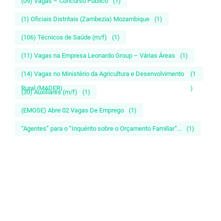
(09) Vagas – Concurso Público
(1)
(1) Oficiais Distritais (Zambezia) Mozambique
(1)
(106) Técnicos de Saúde (m/f)
(1)
(11) Vagas na Empresa Leonardo Group – Várias Áreas
(1)
(14) Vagas no Ministério da Agricultura e Desenvolvimento
(1
Rural (MADER)
)
(30) Auxiliares (m/f)
(1)
(EMOSE) Abre 02 Vagas De Emprego
(1)
“Agentes” para o “Inquérito sobre o Orçamento Familiar”...
(1)