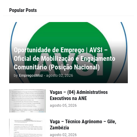
Popular Posts
Oportunidade de Emprego | AVSI –
Oficial de Mobilização e Engajamento
Comunitário (Posição Nacional)
by
EmpregosMoz
-
agosto 02, 2026
Vagas – (04) Administrativos
Executivos na ANE
agosto 05, 2026
Vaga – Técnico Agrônomo – Gile,
Zambézia
agosto 02, 2026