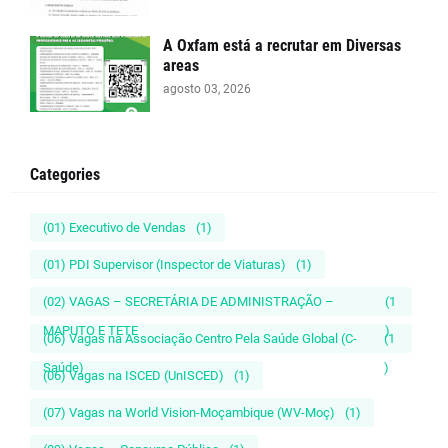
A Oxfam está a recrutar em Diversas
areas
agosto 03, 2026
Categories
(01) Executivo de Vendas
(1)
(01) PDI Supervisor (Inspector de Viaturas)
(1)
(02) VAGAS – SECRETÁRIA DE ADMINISTRAÇÃO –
(1
MAPUTO E TETE
)
(06) Vagas na Associação Centro Pela Saúde Global (C-
(1
Saúde)
)
(06) Vagas na ISCED (UnISCED)
(1)
(07) Vagas na World Vision-Moçambique (WV-Moç)
(1)