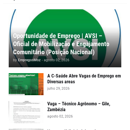
Oportunidade de Emprego | AVSI –
Oficial de Mobilização e Engajamento
Comunitário (Posição Nacional)
by
EmpregosMoz
-
agosto 02, 2026
A C-Saúde Abre Vagas de Emprego em
Diversas areas
julho 29, 2026
Vaga – Técnico Agrônomo – Gile,
Zambézia
agosto 02, 2026