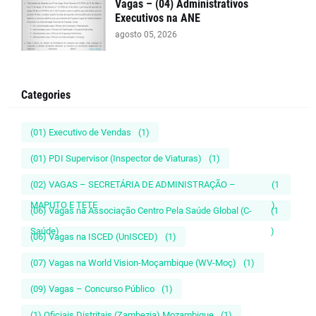
Vagas – (04) Administrativos
Executivos na ANE
agosto 05, 2026
Categories
(01) Executivo de Vendas
(1)
(01) PDI Supervisor (Inspector de Viaturas)
(1)
(02) VAGAS – SECRETÁRIA DE ADMINISTRAÇÃO –
(1
MAPUTO E TETE
)
(06) Vagas na Associação Centro Pela Saúde Global (C-
(1
Saúde)
)
(06) Vagas na ISCED (UnISCED)
(1)
(07) Vagas na World Vision-Moçambique (WV-Moç)
(1)
(09) Vagas – Concurso Público
(1)
(1) Oficiais Distritais (Zambezia) Mozambique
(1)