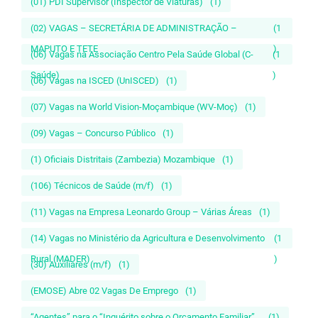
(01) PDI Supervisor (Inspector de Viaturas)
(1)
(02) VAGAS – SECRETÁRIA DE ADMINISTRAÇÃO –
(1
MAPUTO E TETE
)
(06) Vagas na Associação Centro Pela Saúde Global (C-
(1
Saúde)
)
(06) Vagas na ISCED (UnISCED)
(1)
(07) Vagas na World Vision-Moçambique (WV-Moç)
(1)
(09) Vagas – Concurso Público
(1)
(1) Oficiais Distritais (Zambezia) Mozambique
(1)
(106) Técnicos de Saúde (m/f)
(1)
(11) Vagas na Empresa Leonardo Group – Várias Áreas
(1)
(14) Vagas no Ministério da Agricultura e Desenvolvimento
(1
Rural (MADER)
)
(30) Auxiliares (m/f)
(1)
(EMOSE) Abre 02 Vagas De Emprego
(1)
“Agentes” para o “Inquérito sobre o Orçamento Familiar”...
(1)