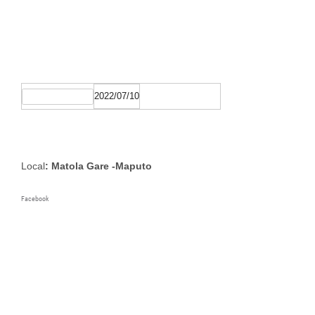
2022/07/10
Data de Fechamento
Local
: Matola Gare -Maputo
Facebook