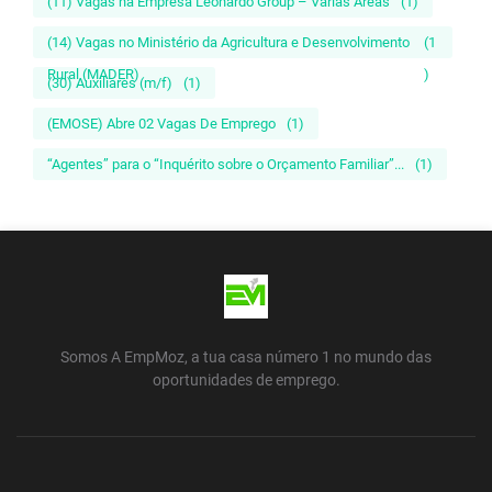
(11) Vagas na Empresa Leonardo Group – Várias Áreas
(1)
(14) Vagas no Ministério da Agricultura e Desenvolvimento
(1
Rural (MADER)
)
(30) Auxiliares (m/f)
(1)
(EMOSE) Abre 02 Vagas De Emprego
(1)
“Agentes” para o “Inquérito sobre o Orçamento Familiar”...
(1)
Somos A EmpMoz, a tua casa número 1 no mundo das
oportunidades de emprego.