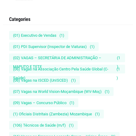
Categories
(01) Executivo de Vendas
(1)
(01) PDI Supervisor (Inspector de Viaturas)
(1)
(02) VAGAS – SECRETÁRIA DE ADMINISTRAÇÃO –
(1
MAPUTO E TETE
)
(06) Vagas na Associação Centro Pela Saúde Global (C-
(1
Saúde)
)
(06) Vagas na ISCED (UnISCED)
(1)
(07) Vagas na World Vision-Moçambique (WV-Moç)
(1)
(09) Vagas – Concurso Público
(1)
(1) Oficiais Distritais (Zambezia) Mozambique
(1)
(106) Técnicos de Saúde (m/f)
(1)