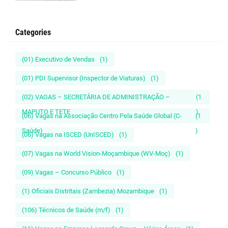
Categories
(01) Executivo de Vendas
(1)
(01) PDI Supervisor (Inspector de Viaturas)
(1)
(02) VAGAS – SECRETÁRIA DE ADMINISTRAÇÃO –
(1
MAPUTO E TETE
)
(06) Vagas na Associação Centro Pela Saúde Global (C-
(1
Saúde)
)
(06) Vagas na ISCED (UnISCED)
(1)
(07) Vagas na World Vision-Moçambique (WV-Moç)
(1)
(09) Vagas – Concurso Público
(1)
(1) Oficiais Distritais (Zambezia) Mozambique
(1)
(106) Técnicos de Saúde (m/f)
(1)