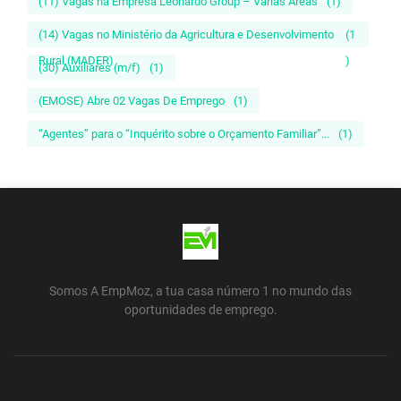
(11) Vagas na Empresa Leonardo Group – Várias Áreas
(1)
(14) Vagas no Ministério da Agricultura e Desenvolvimento
(1
Rural (MADER)
)
(30) Auxiliares (m/f)
(1)
(EMOSE) Abre 02 Vagas De Emprego
(1)
“Agentes” para o “Inquérito sobre o Orçamento Familiar”...
(1)
Somos A EmpMoz, a tua casa número 1 no mundo das
oportunidades de emprego.