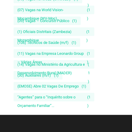
)
(07) Vagas na World Vision-
(1
Moçambique (WV-Moç)
)
(09) Vagas – Concurso Público
(1)
(1) Oficiais Distritais (Zambezia)
(1
Mozambique
)
(106) Técnicos de Saúde (m/f)
(1)
(11) Vagas na Empresa Leonardo Group
(1
– Várias Áreas
)
(14) Vagas no Ministério da Agricultura e
(
Desenvolvimento Rural (MADER)
1
(30) Auxiliares (m/f)
(1)
)
(EMOSE) Abre 02 Vagas De Emprego
(1)
“Agentes” para o “Inquérito sobre o
(1
Orçamento Familiar”...
)