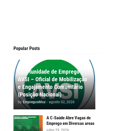
Popular Posts
Oportunidade de Emprego |
AVSI – Oficial de Mobilização
e Engajamento Comunitário
(Posição Nacional)
by
EmpregosMoz
-
agosto 02, 2026
A C-Saúde Abre Vagas de
Emprego em Diversas areas
julho 29, 2026