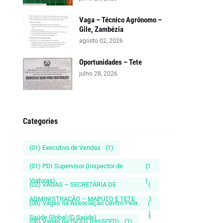
Vaga – Técnico Agrônomo –
Gile, Zambézia
agosto 02, 2026
Oportunidades – Tete
julho 28, 2026
Categories
(01) Executivo de Vendas
(1)
(01) PDI Supervisor (Inspector de
(1
Viaturas)
)
(02) VAGAS – SECRETÁRIA DE
(
ADMINISTRAÇÃO – MAPUTO E TETE
1
(06) Vagas na Associação Centro Pela
(
)
Saúde Global (C-Saúde)
1
(06) Vagas na ISCED (UnISCED)
(1)