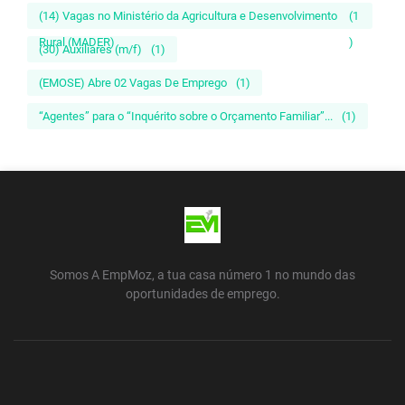
(14) Vagas no Ministério da Agricultura e Desenvolvimento
(1
Rural (MADER)
)
(30) Auxiliares (m/f)
(1)
(EMOSE) Abre 02 Vagas De Emprego
(1)
“Agentes” para o “Inquérito sobre o Orçamento Familiar”...
(1)
Somos A EmpMoz, a tua casa número 1 no mundo das
oportunidades de emprego.