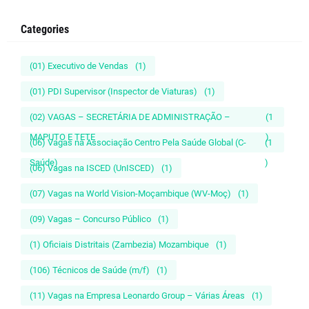
Categories
(01) Executivo de Vendas
(1)
(01) PDI Supervisor (Inspector de Viaturas)
(1)
(02) VAGAS – SECRETÁRIA DE ADMINISTRAÇÃO –
(1
MAPUTO E TETE
)
(06) Vagas na Associação Centro Pela Saúde Global (C-
(1
Saúde)
)
(06) Vagas na ISCED (UnISCED)
(1)
(07) Vagas na World Vision-Moçambique (WV-Moç)
(1)
(09) Vagas – Concurso Público
(1)
(1) Oficiais Distritais (Zambezia) Mozambique
(1)
(106) Técnicos de Saúde (m/f)
(1)
(11) Vagas na Empresa Leonardo Group – Várias Áreas
(1)