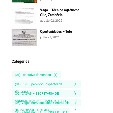
Vaga – Técnico Agrônomo –
Gile, Zambézia
agosto 02, 2026
Oportunidades – Tete
julho 28, 2026
Categories
(01) Executivo de Vendas
(1)
(01) PDI Supervisor (Inspector de
(1
Viaturas)
)
(02) VAGAS – SECRETÁRIA DE
(
ADMINISTRAÇÃO – MAPUTO E TETE
1
(06) Vagas na Associação Centro Pela
(
)
Saúde Global (C-Saúde)
1
(06) Vagas na ISCED (UnISCED)
(1)