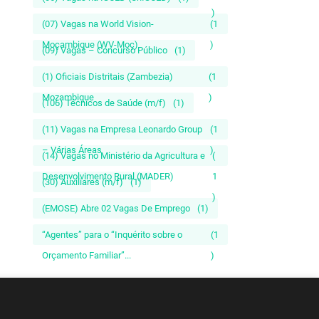
)
(07) Vagas na World Vision-
(1
Moçambique (WV-Moç)
)
(09) Vagas – Concurso Público
(1)
(1) Oficiais Distritais (Zambezia)
(1
Mozambique
)
(106) Técnicos de Saúde (m/f)
(1)
(11) Vagas na Empresa Leonardo Group
(1
– Várias Áreas
)
(14) Vagas no Ministério da Agricultura e
(
Desenvolvimento Rural (MADER)
1
(30) Auxiliares (m/f)
(1)
)
(EMOSE) Abre 02 Vagas De Emprego
(1)
“Agentes” para o “Inquérito sobre o
(1
Orçamento Familiar”...
)