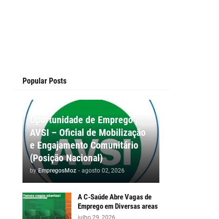
Popular Posts
Oportunidade de Emprego |
AVSI – Oficial de Mobilização
e Engajamento Comunitário
(Posição Nacional)
by
EmpregosMoz
-
agosto 02, 2026
A C-Saúde Abre Vagas de
Emprego em Diversas areas
julho 29, 2026