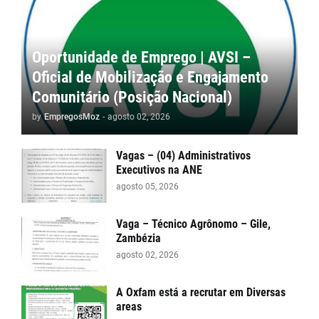
Oportunidade de Emprego | AVSI –
Oficial de Mobilização e Engajamento
Comunitário (Posição Nacional)
by
EmpregosMoz
-
agosto 02, 2026
Vagas – (04) Administrativos
Executivos na ANE
agosto 05, 2026
Vaga – Técnico Agrônomo – Gile,
Zambézia
agosto 02, 2026
A Oxfam está a recrutar em Diversas
areas