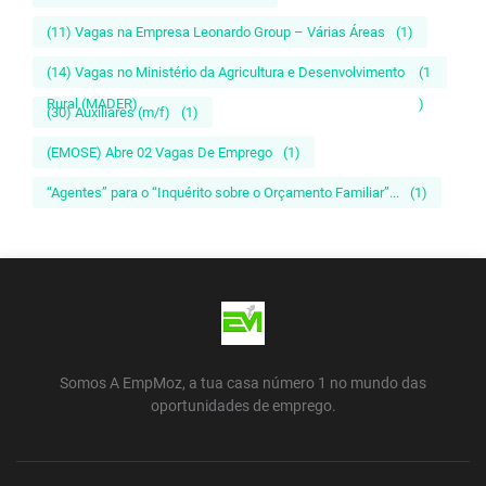
(11) Vagas na Empresa Leonardo Group – Várias Áreas
(1)
(14) Vagas no Ministério da Agricultura e Desenvolvimento
(1
Rural (MADER)
)
(30) Auxiliares (m/f)
(1)
(EMOSE) Abre 02 Vagas De Emprego
(1)
“Agentes” para o “Inquérito sobre o Orçamento Familiar”...
(1)
Somos A EmpMoz, a tua casa número 1 no mundo das
oportunidades de emprego.