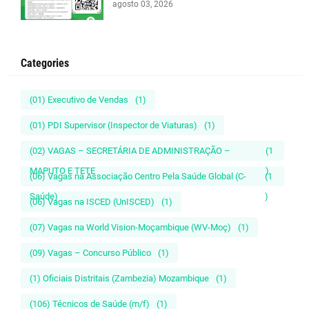
agosto 03, 2026
Categories
(01) Executivo de Vendas
(1)
(01) PDI Supervisor (Inspector de Viaturas)
(1)
(02) VAGAS – SECRETÁRIA DE ADMINISTRAÇÃO –
(1
MAPUTO E TETE
)
(06) Vagas na Associação Centro Pela Saúde Global (C-
(1
Saúde)
)
(06) Vagas na ISCED (UnISCED)
(1)
(07) Vagas na World Vision-Moçambique (WV-Moç)
(1)
(09) Vagas – Concurso Público
(1)
(1) Oficiais Distritais (Zambezia) Mozambique
(1)
(106) Técnicos de Saúde (m/f)
(1)