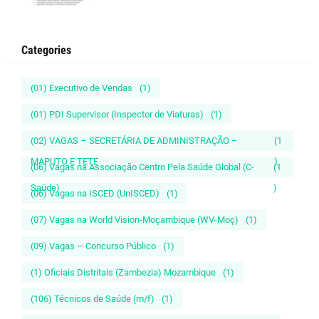
Categories
(01) Executivo de Vendas
(1)
(01) PDI Supervisor (Inspector de Viaturas)
(1)
(02) VAGAS – SECRETÁRIA DE ADMINISTRAÇÃO –
(1
MAPUTO E TETE
)
(06) Vagas na Associação Centro Pela Saúde Global (C-
(1
Saúde)
)
(06) Vagas na ISCED (UnISCED)
(1)
(07) Vagas na World Vision-Moçambique (WV-Moç)
(1)
(09) Vagas – Concurso Público
(1)
(1) Oficiais Distritais (Zambezia) Mozambique
(1)
(106) Técnicos de Saúde (m/f)
(1)