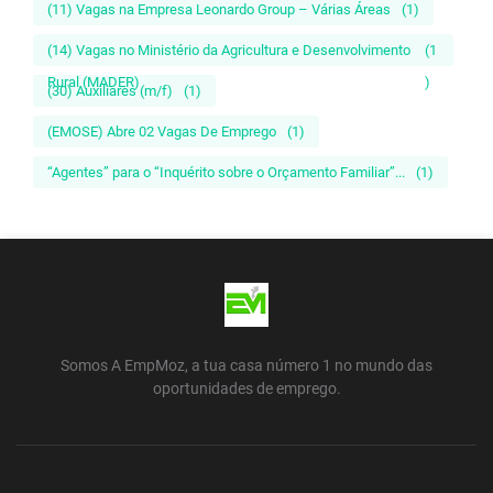
(11) Vagas na Empresa Leonardo Group – Várias Áreas
(1)
(14) Vagas no Ministério da Agricultura e Desenvolvimento
(1
Rural (MADER)
)
(30) Auxiliares (m/f)
(1)
(EMOSE) Abre 02 Vagas De Emprego
(1)
“Agentes” para o “Inquérito sobre o Orçamento Familiar”...
(1)
Somos A EmpMoz, a tua casa número 1 no mundo das
oportunidades de emprego.