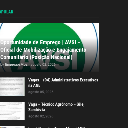
OPULAR
Oportunidade de Emprego | AVSI –
Oficial de Mobilização e Engajamento
Comunitário (Posição Nacional)
by
EmpregosMoz
-
agosto 02, 2026
Vagas – (04) Administrativos Executivos
na ANE
agosto 05, 2026
Vaga – Técnico Agrônomo – Gile,
Zambézia
agosto 02, 2026