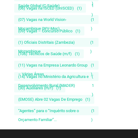
)
Saúde Global (C-Saúde)
1
(06) Vagas na ISCED (UnISCED)
(1)
)
(07) Vagas na World Vision-
(1
Moçambique (WV-Moç)
)
(09) Vagas – Concurso Público
(1)
(1) Oficiais Distritais (Zambezia)
(1
Mozambique
)
(106) Técnicos de Saúde (m/f)
(1)
(11) Vagas na Empresa Leonardo Group
(1
– Várias Áreas
)
(14) Vagas no Ministério da Agricultura e
(
Desenvolvimento Rural (MADER)
1
(30) Auxiliares (m/f)
(1)
)
(EMOSE) Abre 02 Vagas De Emprego
(1)
“Agentes” para o “Inquérito sobre o
(1
Orçamento Familiar”...
)