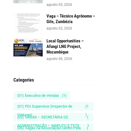
agosto 05, 2026
Vaga – Técnico Agrônomo –
Gile, Zambézia
agosto 02, 2026
Local Opportunities –
Afungi LNG Project,
Mozambique
agosto 06, 2026
Categories
(01) Executivo de Vendas
(1)
(01) PDI Supervisor (Inspector de
(1
Viaturas)
)
(02) VAGAS – SECRETÁRIA DE
(
ADMINISTRAÇÃO – MAPUTO E TETE
1
(06) Vagas na Associação Centro Pela
(