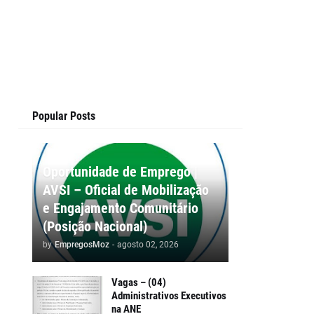
Popular Posts
Oportunidade de Emprego |
AVSI – Oficial de Mobilização
e Engajamento Comunitário
(Posição Nacional)
by
EmpregosMoz
-
agosto 02, 2026
Vagas – (04)
Administrativos Executivos
na ANE