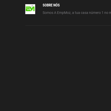
SOBRE NÓS
Somos A EmpMoz, a tua casa número 1 no 