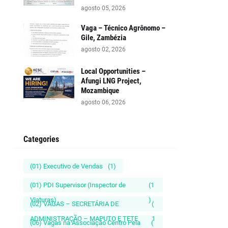
agosto 05, 2026
Vaga – Técnico Agrônomo –
Gile, Zambézia
agosto 02, 2026
Local Opportunities –
Afungi LNG Project,
Mozambique
agosto 06, 2026
Categories
(01) Executivo de Vendas
(1)
(01) PDI Supervisor (Inspector de
(1
Viaturas)
)
(02) VAGAS – SECRETÁRIA DE
(
ADMINISTRAÇÃO – MAPUTO E TETE
1
(06) Vagas na Associação Centro Pela
(