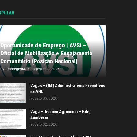
OPULAR
Oportunidade de Emprego | AVSI –
Oficial de Mobilização e Engajamento
Comunitário (Posição Nacional)
by
EmpregosMoz
-
agosto 02, 2026
Vagas – (04) Administrativos Executivos
na ANE
agosto 05, 2026
Vaga – Técnico Agrônomo – Gile,
Zambézia
agosto 02, 2026