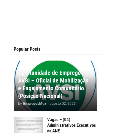
Popular Posts
Oportunidade de Emprego |
AVSI – Oficial de Mobilização
e Engajamento Comunitário
(Posição Nacional)
by
EmpregosMoz
-
agosto 02, 2026
Vagas – (04)
Administrativos Executivos
na ANE