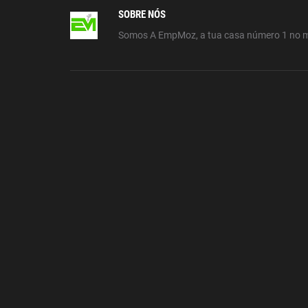
SOBRE NÓS
Somos A EmpMoz, a tua casa número 1 no 