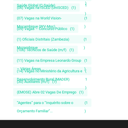
)
Saúde Global (C-Saúde)
1
(06) Vagas na ISCED (UnISCED)
(1)
)
(07) Vagas na World Vision-
(1
Moçambique (WV-Moç)
)
(09) Vagas – Concurso Público
(1)
(1) Oficiais Distritais (Zambezia)
(1
Mozambique
)
(106) Técnicos de Saúde (m/f)
(1)
(11) Vagas na Empresa Leonardo Group
(1
– Várias Áreas
)
(14) Vagas no Ministério da Agricultura e
(
Desenvolvimento Rural (MADER)
1
(30) Auxiliares (m/f)
(1)
)
(EMOSE) Abre 02 Vagas De Emprego
(1)
“Agentes” para o “Inquérito sobre o
(1
Orçamento Familiar”...
)