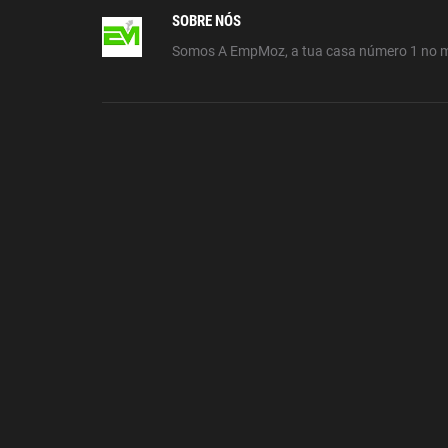
SOBRE NÓS
Somos A EmpMoz, a tua casa número 1 no 