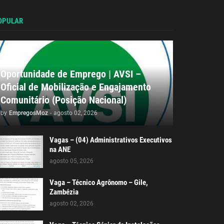
OPULAR
Oportunidade de Emprego | AVSI –
Oficial de Mobilização e Engajamento
Comunitário (Posição Nacional)
by
EmpregosMoz
-
agosto 02, 2026
Vagas – (04) Administrativos Executivos
na ANE
agosto 05, 2026
Vaga – Técnico Agrônomo – Gile,
Zambézia
agosto 02, 2026