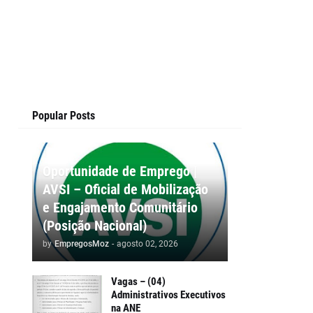
Popular Posts
Oportunidade de Emprego |
AVSI – Oficial de Mobilização
e Engajamento Comunitário
(Posição Nacional)
by
EmpregosMoz
-
agosto 02, 2026
Vagas – (04)
Administrativos Executivos
na ANE