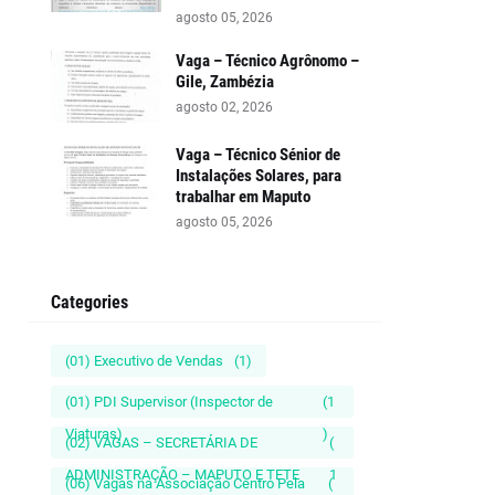
agosto 05, 2026
Vaga – Técnico Agrônomo –
Gile, Zambézia
agosto 02, 2026
Vaga – Técnico Sénior de
Instalações Solares, para
trabalhar em Maputo
agosto 05, 2026
Categories
(01) Executivo de Vendas
(1)
(01) PDI Supervisor (Inspector de
(1
Viaturas)
)
(02) VAGAS – SECRETÁRIA DE
(
ADMINISTRAÇÃO – MAPUTO E TETE
1
(06) Vagas na Associação Centro Pela
(