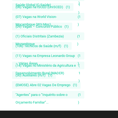
)
Saúde Global (C-Saúde)
1
(06) Vagas na ISCED (UnISCED)
(1)
)
(07) Vagas na World Vision-
(1
Moçambique (WV-Moç)
)
(09) Vagas – Concurso Público
(1)
(1) Oficiais Distritais (Zambezia)
(1
Mozambique
)
(106) Técnicos de Saúde (m/f)
(1)
(11) Vagas na Empresa Leonardo Group
(1
– Várias Áreas
)
(14) Vagas no Ministério da Agricultura e
(
Desenvolvimento Rural (MADER)
1
(30) Auxiliares (m/f)
(1)
)
(EMOSE) Abre 02 Vagas De Emprego
(1)
“Agentes” para o “Inquérito sobre o
(1
Orçamento Familiar”...
)