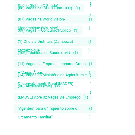
)
Saúde Global (C-Saúde)
1
(06) Vagas na ISCED (UnISCED)
(1)
)
(07) Vagas na World Vision-
(1
Moçambique (WV-Moç)
)
(09) Vagas – Concurso Público
(1)
(1) Oficiais Distritais (Zambezia)
(1
Mozambique
)
(106) Técnicos de Saúde (m/f)
(1)
(11) Vagas na Empresa Leonardo Group
(1
– Várias Áreas
)
(14) Vagas no Ministério da Agricultura e
(
Desenvolvimento Rural (MADER)
1
(30) Auxiliares (m/f)
(1)
)
(EMOSE) Abre 02 Vagas De Emprego
(1)
“Agentes” para o “Inquérito sobre o
(1
Orçamento Familiar”...
)