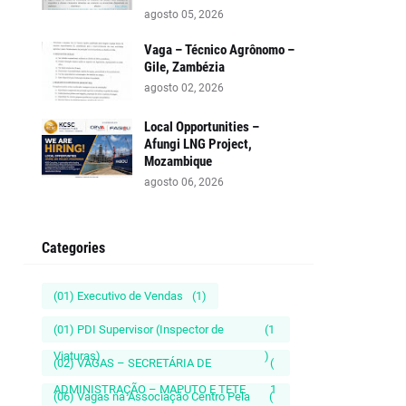
agosto 05, 2026
Vaga – Técnico Agrônomo –
Gile, Zambézia
agosto 02, 2026
Local Opportunities –
Afungi LNG Project,
Mozambique
agosto 06, 2026
Categories
(01) Executivo de Vendas
(1)
(01) PDI Supervisor (Inspector de
(1
Viaturas)
)
(02) VAGAS – SECRETÁRIA DE
(
ADMINISTRAÇÃO – MAPUTO E TETE
1
(06) Vagas na Associação Centro Pela
(