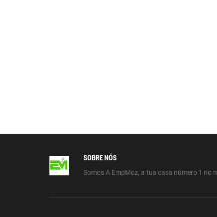
SOBRE NÓS
Somos A EmpMoz, a tua casa número 1 no 