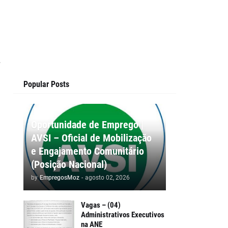
Popular Posts
Oportunidade de Emprego |
AVSI – Oficial de Mobilização
e Engajamento Comunitário
(Posição Nacional)
by
EmpregosMoz
-
agosto 02, 2026
Vagas – (04)
Administrativos Executivos
na ANE