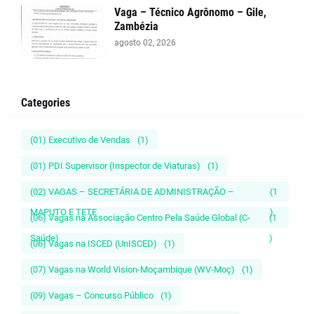
Vaga – Técnico Agrônomo – Gile,
Zambézia
agosto 02, 2026
Categories
(01) Executivo de Vendas
(1)
(01) PDI Supervisor (Inspector de Viaturas)
(1)
(02) VAGAS – SECRETÁRIA DE ADMINISTRAÇÃO –
(1
MAPUTO E TETE
)
(06) Vagas na Associação Centro Pela Saúde Global (C-
(1
Saúde)
)
(06) Vagas na ISCED (UnISCED)
(1)
(07) Vagas na World Vision-Moçambique (WV-Moç)
(1)
(09) Vagas – Concurso Público
(1)