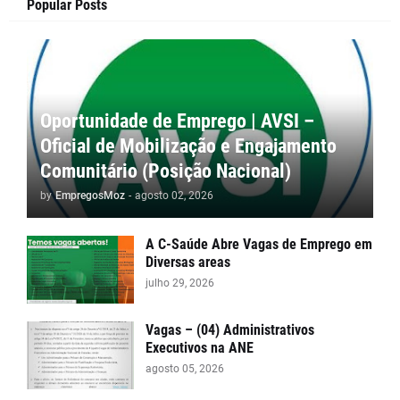
Popular Posts
Oportunidade de Emprego | AVSI –
Oficial de Mobilização e Engajamento
Comunitário (Posição Nacional)
by
EmpregosMoz
-
agosto 02, 2026
A C-Saúde Abre Vagas de Emprego em
Diversas areas
julho 29, 2026
Vagas – (04) Administrativos
Executivos na ANE
agosto 05, 2026