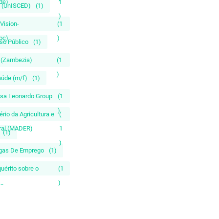
de)
1
D (UnISCED)
(1)
)
Vision-
(1
oç)
)
so Público
(1)
is (Zambezia)
(1
)
aúde (m/f)
(1)
esa Leonardo Group
(1
)
rio da Agricultura e
(
ral (MADER)
1
(1)
)
gas De Emprego
(1)
quérito sobre o
(1
..
)