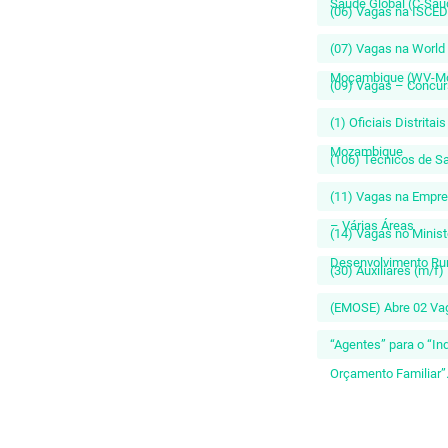
Saúde Global (C-Saú
(06) Vagas na ISCE
(07) Vagas na World 
Moçambique (WV-M
(09) Vagas – Concur
(1) Oficiais Distrita
Mozambique
(106) Técnicos de S
(11) Vagas na Empr
– Várias Áreas
(14) Vagas no Ministé
Desenvolvimento Ru
(30) Auxiliares (m/f)
(EMOSE) Abre 02 Va
“Agentes” para o “In
Orçamento Familiar”.