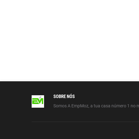
SOBRE NÓS
Somos A EmpMoz, a tua casa número 1 no 