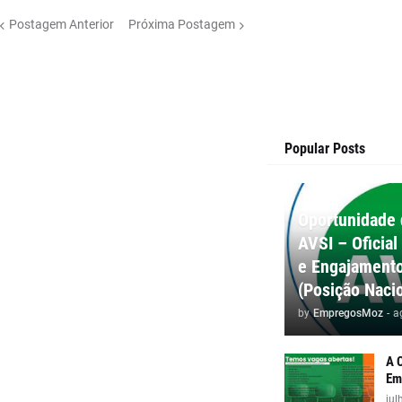
Postagem Anterior
Próxima Postagem
Popular Posts
Oportunidade 
AVSI – Oficial
e Engajamento
(Posição Nacio
by
EmpregosMoz
-
a
A 
Em
jul