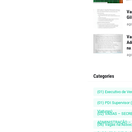
Va
Gi
ago
Va
Ad
na
ago
Categories
(01) Executivo de V
(01) PDI Supervisor 
Viaturas)
(02) VAGAS – SECR
ADMINISTRAÇÃO – 
(06) Vagas na Assoc