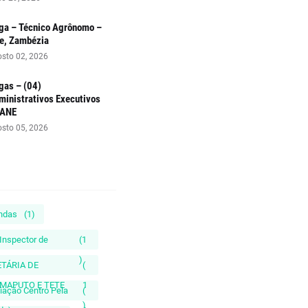
ga – Técnico Agrônomo –
le, Zambézia
sto 02, 2026
gas – (04)
ministrativos Executivos
 ANE
sto 05, 2026
endas
(1)
(Inspector de
(1
)
ETÁRIA DE
(
MAPUTO E TETE
1
iação Centro Pela
(
)