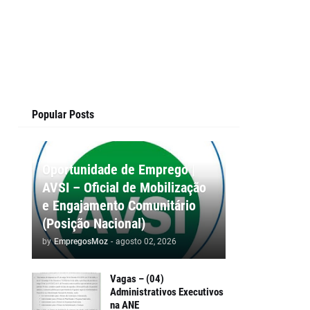
Popular Posts
Oportunidade de Emprego |
AVSI – Oficial de Mobilização
e Engajamento Comunitário
(Posição Nacional)
by
EmpregosMoz
-
agosto 02, 2026
Vagas – (04)
Administrativos Executivos
na ANE