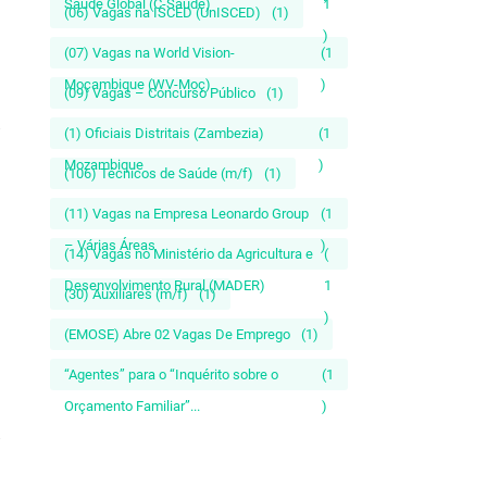
Saúde Global (C-Saúde)
1
(06) Vagas na ISCED (UnISCED)
(1)
)
(07) Vagas na World Vision-
(1
Moçambique (WV-Moç)
)
(09) Vagas – Concurso Público
(1)
(1) Oficiais Distritais (Zambezia)
(1
Mozambique
)
(106) Técnicos de Saúde (m/f)
(1)
(11) Vagas na Empresa Leonardo Group
(1
– Várias Áreas
)
(14) Vagas no Ministério da Agricultura e
(
Desenvolvimento Rural (MADER)
1
(30) Auxiliares (m/f)
(1)
)
(EMOSE) Abre 02 Vagas De Emprego
(1)
“Agentes” para o “Inquérito sobre o
(1
Orçamento Familiar”...
)