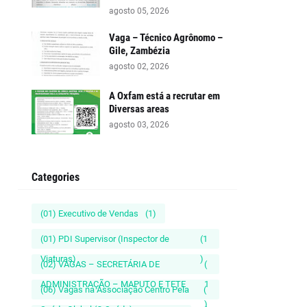
agosto 05, 2026
Vaga – Técnico Agrônomo –
Gile, Zambézia
agosto 02, 2026
A Oxfam está a recrutar em
Diversas areas
agosto 03, 2026
Categories
(01) Executivo de Vendas
(1)
(01) PDI Supervisor (Inspector de
(1
Viaturas)
)
(02) VAGAS – SECRETÁRIA DE
(
ADMINISTRAÇÃO – MAPUTO E TETE
1
(06) Vagas na Associação Centro Pela
(
)