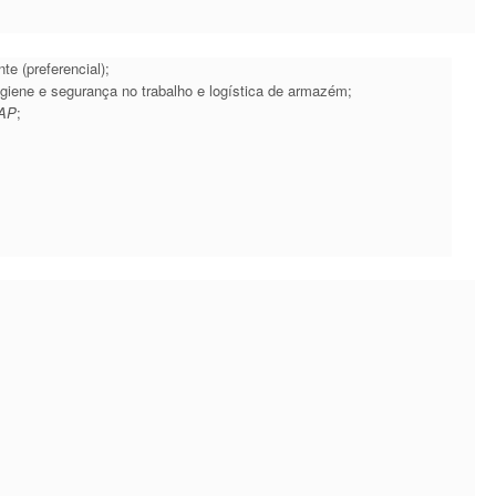
e (preferencial);​
iene e segurança no trabalho e logística de armazém;
AP
;