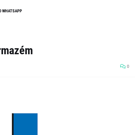
O WHATSAPP
Armazém
0