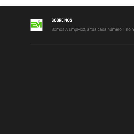
SOBRE NÓS
Somos A EmpMoz, a tua casa número 1 no 