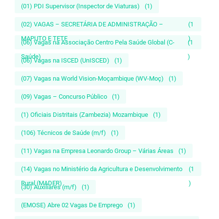
(01) PDI Supervisor (Inspector de Viaturas)
(1)
(02) VAGAS – SECRETÁRIA DE ADMINISTRAÇÃO –
(1
MAPUTO E TETE
)
(06) Vagas na Associação Centro Pela Saúde Global (C-
(1
Saúde)
)
(06) Vagas na ISCED (UnISCED)
(1)
(07) Vagas na World Vision-Moçambique (WV-Moç)
(1)
(09) Vagas – Concurso Público
(1)
(1) Oficiais Distritais (Zambezia) Mozambique
(1)
(106) Técnicos de Saúde (m/f)
(1)
(11) Vagas na Empresa Leonardo Group – Várias Áreas
(1)
(14) Vagas no Ministério da Agricultura e Desenvolvimento
(1
Rural (MADER)
)
(30) Auxiliares (m/f)
(1)
(EMOSE) Abre 02 Vagas De Emprego
(1)