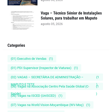
agosto 06, 2026
Vaga – Técnico Sénior de Instalações
Solares, para trabalhar em Maputo
agosto 05, 2026
Categories
(01) Executivo de Vendas
(1)
(01) PDI Supervisor (Inspector de Viaturas)
(1)
(02) VAGAS – SECRETÁRIA DE ADMINISTRAÇÃO –
(1
MAPUTO E TETE
)
(06) Vagas na Associação Centro Pela Saúde Global (C-
(1
Saúde)
)
(06) Vagas na ISCED (UnISCED)
(1)
(07) Vagas na World Vision-Moçambique (WV-Moç)
(1)